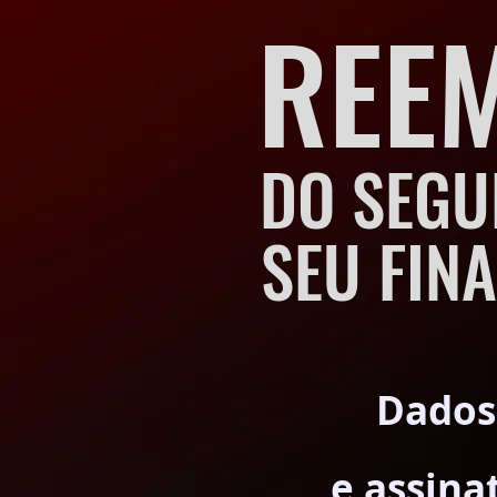
REE
DO SEGU
SEU FIN
Dados
e assina