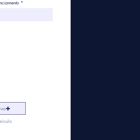
anciamento
ivo
ículo