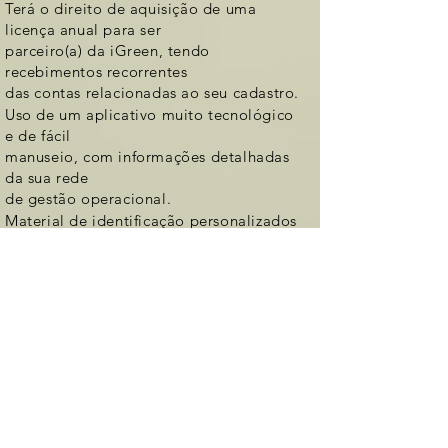
Terá o direito de aquisição de uma
licença anual para ser
parceiro(a) da iGreen, tendo
recebimentos recorrentes
das contas relacionadas ao seu cadastro.
Uso de um aplicativo muito tecnológico
e de fácil
manuseio, com informações detalhadas
da sua rede
de gestão operacional.
Material de identificação personalizados
para os licenciados.
Recebimento de comissões e
bonificações recorrentes, relacionadas
ao trabalho de captação de clientes e
parceiros para seguirem na jornada de
divulgação da iGreen.
Treinamento constante do corporativo e
liderança da iGreen.