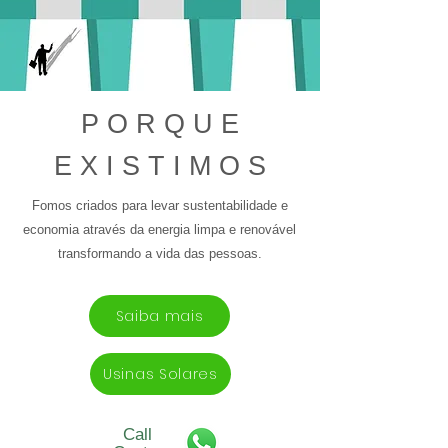
P O R Q U E
E X I S T I M O S
Fomos criados para levar sustentabilidade e
economia através da energia limpa e renovável
transformando a vida das pessoas.
Saiba mais
Usinas Solares
Call